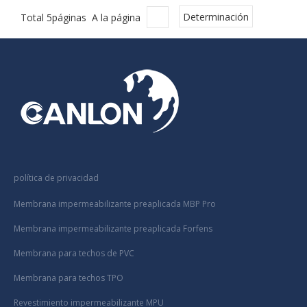
Total 5páginas A la página
Determinación
política de privacidad
Membrana impermeabilizante preaplicada MBP Pro
Membrana impermeabilizante preaplicada Forfens
Membrana para techos de PVC
Membrana para techos TPO
Revestimiento impermeabilizante MPU