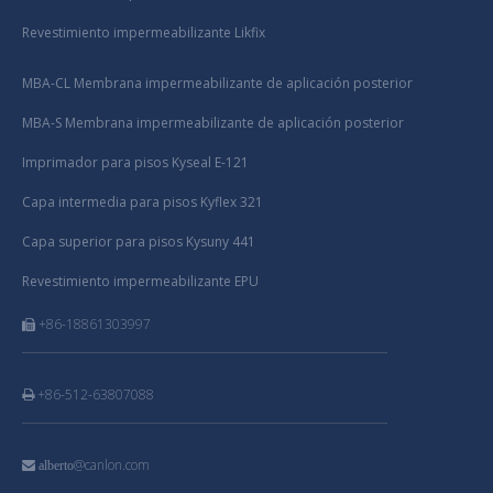
Revestimiento impermeabilizante Likfix
MBA-CL Membrana impermeabilizante de aplicación posterior
MBA-S Membrana impermeabilizante de aplicación posterior
Imprimador para pisos Kyseal E-121
Capa intermedia para pisos Kyflex 321
Capa superior para pisos Kysuny 441
Revestimiento impermeabilizante EPU
+86-18861303997

+86-512-63807088

@canlon.com

alberto