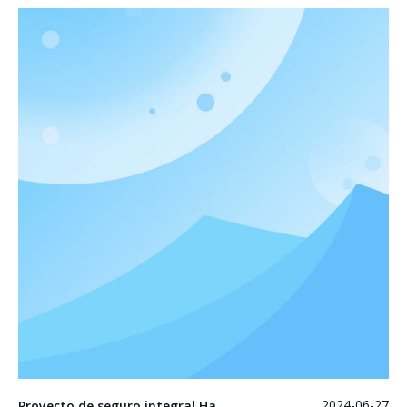
2024-06-27
Proyecto de seguro integral Hainan Haikong - Nuevo