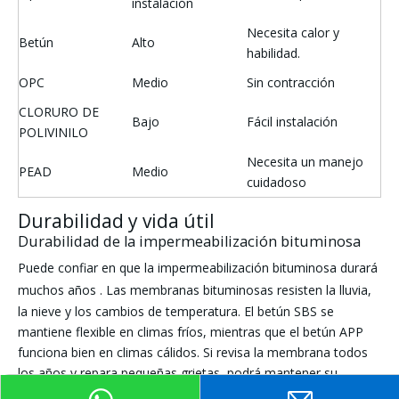
instalación
Necesita calor y
Betún
Alto
habilidad.
OPC
Medio
Sin contracción
CLORURO DE
Bajo
Fácil instalación
POLIVINILO
Necesita un manejo
PEAD
Medio
cuidadoso
Durabilidad y vida útil
Durabilidad de la impermeabilización bituminosa
Puede confiar en que la impermeabilización bituminosa
durará
muchos años
. Las membranas bituminosas resisten la lluvia,
la nieve y los cambios de temperatura. El betún SBS se
mantiene flexible en climas fríos, mientras que el betún APP
funciona bien en climas cálidos. Si revisa la membrana todos
los años y repara pequeñas grietas, podrá mantener su
edificio seguro. El betún necesita una capa protectora para