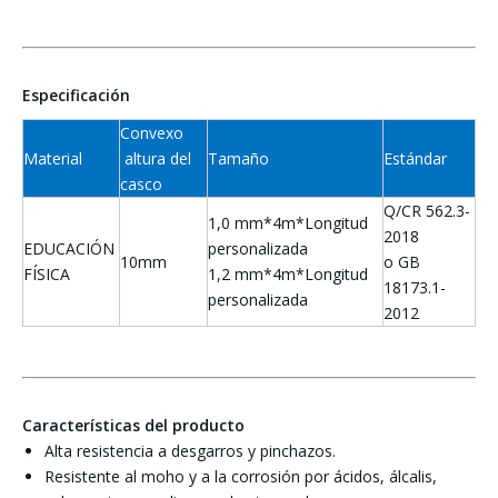
Especificación
Convexo
Material
altura del
Tamaño
Estándar
casco
Q/CR 562.3-
1,0 mm*4m*Longitud
2018
EDUCACIÓN
personalizada
10mm
o GB
FÍSICA
1,2 mm*4m*Longitud
18173.1-
personalizada
2012
Características del producto
Alta resistencia a desgarros y pinchazos.
Resistente al moho y a la corrosión por ácidos, álcalis,