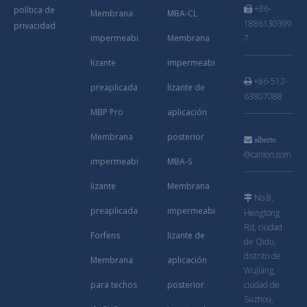
+86-
política de

Membrana
MBA-CL
1886130399
privacidad
impermeabi
Membrana
7
lizante
impermeabi
+86-512-

preaplicada
lizante de
63807088
MBP Pro
aplicación
Membrana
posterior

alberto
@canlon.com
impermeabi
MBA-S
lizante
Membrana
No.8,

preaplicada
impermeabi
Hengtong
Rd, ciudad
Forfens
lizante de
de Qidu,
distrito de
Membrana
aplicación
Wujiang,
para techos
posterior
ciudad de
Suzhou,