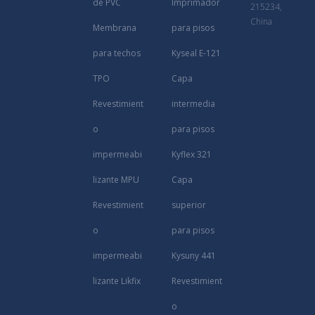
de PVC
Imprimador
215234,
China
Membrana
para pisos
para techos
Kyseal E-121
TPO
Capa
Revestimient
intermedia
o
para pisos
impermeabi
Kyflex 321
lizante MPU
Capa
Revestimient
superior
o
para pisos
impermeabi
Kysuny 441
lizante Likfix
Revestimient
o