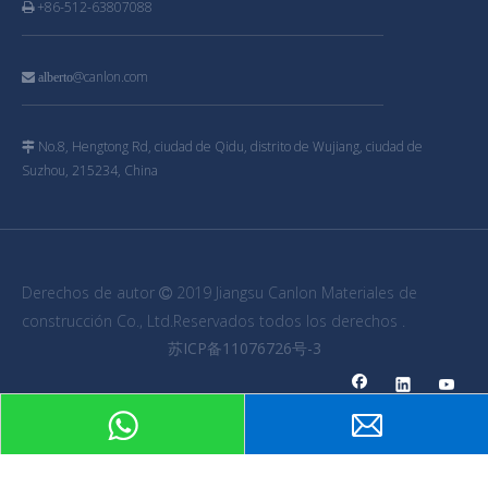
+86-512-63807088

@canlon.com

alberto
No.8, Hengtong Rd, ciudad de Qidu, distrito de Wujiang, ciudad de

Suzhou, 215234, China
Derechos de autor
2019 Jiangsu Canlon Materiales de

construcción Co., Ltd.Reservados todos los derechos .
苏ICP备11076726号-3