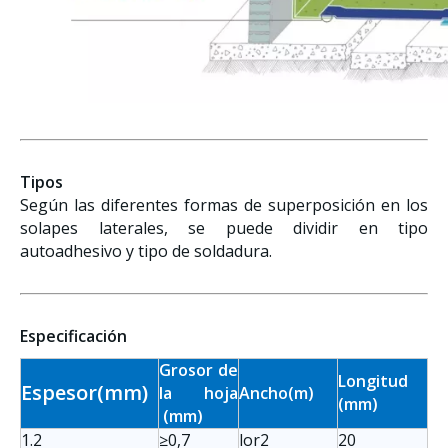
Tipos
Según las diferentes formas de superposición en los
solapes laterales, se puede dividir en tipo
autoadhesivo y tipo de soldadura.
Especificación
Grosor de
Longitud
Espesor(mm)
la hoja
Ancho(m)
(mm)
(mm)
1.2
≥0,7
lor2
20