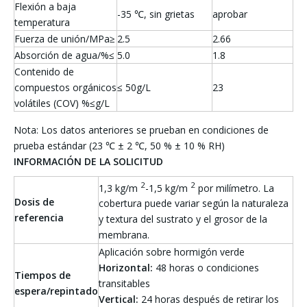
Flexión a baja
-35 ℃, sin grietas
aprobar
temperatura
Fuerza de unión/MPa≥
2.5
2.66
Absorción de agua/%≤
5.0
1.8
Contenido de
compuestos orgánicos
≤ 50g/L
23
volátiles (COV) %≤g/L
Nota: Los datos anteriores se prueban en condiciones de
prueba estándar (23 ℃ ± 2 ℃, 50 % ± 10 % RH)
INFORMACIÓN DE LA SOLICITUD
2
2
1,3 kg/m
-1,5 kg/m
por milímetro. La
Dosis de
cobertura puede variar según la naturaleza
referencia
y textura del sustrato y el grosor de la
membrana.
Aplicación sobre hormigón verde
Horizontal:
48 horas o condiciones
Tiempos de
transitables
espera/repintado
Vertical:
24 horas después de retirar los