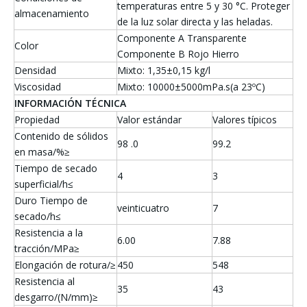
temperaturas entre 5 y 30 °C. Proteger
almacenamiento
de la luz solar directa y las heladas.
Componente A Transparente
Color
Componente B Rojo Hierro
Densidad
Mixto: 1,35±0,15 kg/l
Viscosidad
Mixto: 10000±5000mPa.s(a 23ºC)
INFORMACIÓN TÉCNICA
Propiedad
Valor estándar
Valores típicos
Contenido de sólidos
98 .0
99.2
en masa/%≥
Tiempo de secado
4
3
superficial/h≤
Duro Tiempo de
veinticuatro
7
secado/h≤
Resistencia a la
6.00
7.88
tracción/MPa≥
Elongación de rotura/≥
450
548
Resistencia al
35
43
desgarro/(N/mm)≥