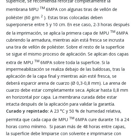
superficie, se recomienda reforzar completamente la
TM
membrana MPU
6MPA con algunas tiras de vellón de
2
poliéster (60 g/m
). Estas tiras colocadas deben
superponerse entre 5 y 10 cm. En ese caso, 2-3 horas después
TM
de la imprimación, se aplica la primera capa de MPU
6MPA
cubriendo la armadura, mientras aún está fresca se incrusta
una tira de vellón de poliéster. Sobre el resto de la superficie
se sigue el mismo proceso de aplicación. Se aplican dos capas
TM
extra de MPU
6MPA sobre toda la superficie. Si la
impermeabilización se realiza debajo de las baldosas, tras la
aplicación de la capa final y mientras aún esté fresca, se
deberá esparcir arena de cuarzo (Ø 0,3-0,8 mm). La arena de
cuarzo debe estar completamente seca. Aplicar hasta 0,8 mm
en horizontal por capa. La membrana curada debe estar
intacta después de la aplicación para validar la garantía.
Curado y repintado:
A 23 °C y 50 % de humedad relativa,
TM
permita que cada capa de MPU
6MPA cure durante 16 a 24
horas como mínimo. Si pasan más de 48 horas entre capas,
la superficie debe limpiarse con solvente e imprimarse con