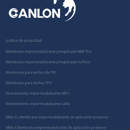
política de privacidad
Membrana impermeabilizante preaplicada MBP Pro
Membrana impermeabilizante preaplicada Forfens
Membrana para techos de PVC
Membrana para techos TPO
Revestimiento impermeabilizante MPU
Revestimiento impermeabilizante Likfix
MBA-CL Membrana impermeabilizante de aplicación posterior
MBA-S Membrana impermeabilizante de aplicación posterior