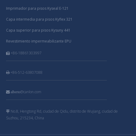
Imprimador para pisos Kyseal E-121
Capa intermedia para pisos Kyflex 321
Capa superior para pisos Kysuny 441
Revestimiento impermeabilizante EPU
+86-18861303997

+86-512-63807088

@canlon.com

alberto
No.8, Hengtong Rd, ciudad de Qidu, distrito de Wujiang, ciudad de

Suzhou, 215234, China