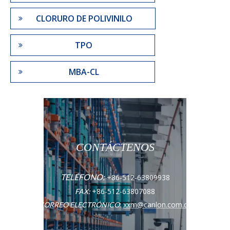
CLORURO DE POLIVINILO
TPO
MBA-CL
CONTÁCTENOS
TELÉFONO:
+86-512-63809938
+86-512-63807088
FAX:
:
xxm@canlon.com.cn
CORREO ELECTRÓNICO