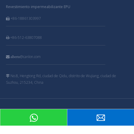
Revestimiento impermeabilizante EPU
+86-18861303997

+86-512-63807088

@canlon.com

alberto
No.8, Hengtong Rd, ciudad de Qidu, distrito de Wujiang, ciudad de

Suzhou, 215234, China
Derechos de autor
2019 Jiangsu Canlon Materiales de

construcción Co., Ltd.Reservados todos los derechos .
苏ICP备11076726号-3