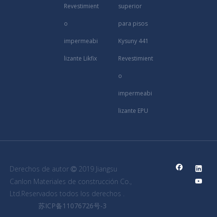
Revestimient
superior
o
para pisos
impermeabi
Kysuny 441
lizante Likfix
Revestimient
o
impermeabi
lizante EPU
Derechos de autor
2019 Jiangsu

Canlon Materiales de construcción Co.,
Ltd.Reservados todos los derechos .
苏ICP备11076726号-3