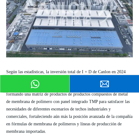
Según las estadísticas, la inversión total de I + D de
Canlon
en 2024
alcanzará RMB 139,539,206.28. Los productos representados por
el
panel integrado
PMP
®
se desarrollarán y se colocarán en producción,
formando una
matriz de productos de productos compuestos de metal
de
membrana de polímero con
panel integrado TMP
para satisfacer las
necesidades de diferentes escenarios de techos industriales y
comerciales, fortaleciendo aún más la posición avanzada de la compañía
en
fórmulas
de membrana de polímeros y
líneas de producción
de
membrana importadas.