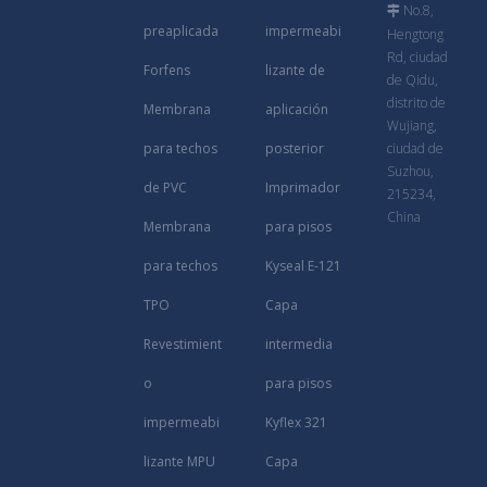
No.8,

preaplicada
impermeabi
Hengtong
Rd, ciudad
Forfens
lizante de
de Qidu,
distrito de
Membrana
aplicación
Wujiang,
para techos
posterior
ciudad de
Suzhou,
de PVC
Imprimador
215234,
China
Membrana
para pisos
para techos
Kyseal E-121
TPO
Capa
Revestimient
intermedia
o
para pisos
impermeabi
Kyflex 321
lizante MPU
Capa