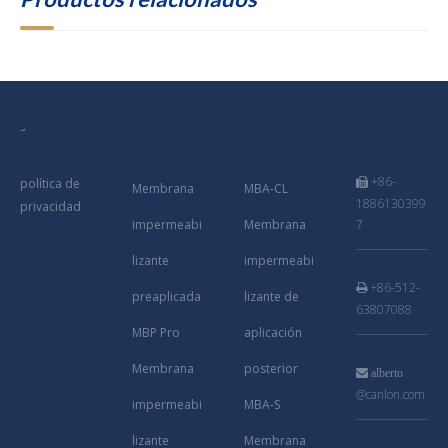
+86-
política de

Membrana
MBA-CL
1886130399
privacidad
impermeabi
Membrana
7
lizante
impermeabi
+86-512-

preaplicada
lizante de
63807088
MBP Pro
aplicación
Membrana
posterior

alberto
@canlon.com
impermeabi
MBA-S
lizante
Membrana