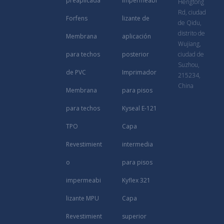
preaplicada
impermeabi
Hengtong
Rd, ciudad
Forfens
lizante de
de Qidu,
distrito de
Membrana
aplicación
Wujiang,
para techos
posterior
ciudad de
Suzhou,
de PVC
Imprimador
215234,
China
Membrana
para pisos
para techos
Kyseal E-121
TPO
Capa
Revestimient
intermedia
o
para pisos
impermeabi
Kyflex 321
lizante MPU
Capa
Revestimient
superior