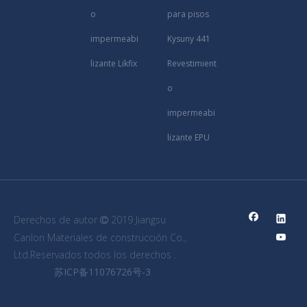
o
para pisos
impermeabi
Kysuny 441
lizante Likfix
Revestimient
o
impermeabi
lizante EPU
Derechos de autor
2019 Jiangsu

Canlon Materiales de construcción Co.,
Ltd.Reservados todos los derechos .
苏ICP备11076726号-3