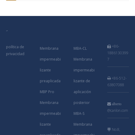
+86-
política de

Membrana
MBA-CL
1886130399
privacidad
impermeabi
Membrana
7
lizante
impermeabi
+86-512-

preaplicada
lizante de
63807088
MBP Pro
aplicación
Membrana
posterior

alberto
@canlon.com
impermeabi
MBA-S
lizante
Membrana
No.8,
