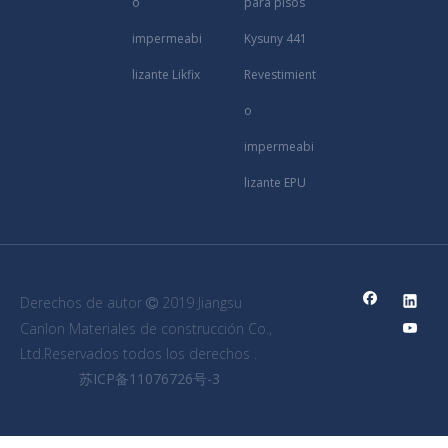
o
para pisos
impermeabi
Kysuny 441
lizante Likfix
Revestimient
o
impermeabi
lizante EPU
Derechos de autor
2019 Jiangsu

Canlon Materiales de construcción Co.,
Ltd.Reservados todos los derechos .
苏ICP备11076726号-3