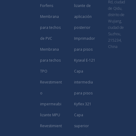
Rd, ciudad
Forfens
lizante de
de Qidu,
distrito de
Membrana
aplicación
Wujiang,
para techos
posterior
ciudad de
Suzhou,
de PVC
Imprimador
215234,
China
Membrana
para pisos
para techos
Kyseal E-121
TPO
Capa
Revestimient
intermedia
o
para pisos
impermeabi
Kyflex 321
lizante MPU
Capa
Revestimient
superior