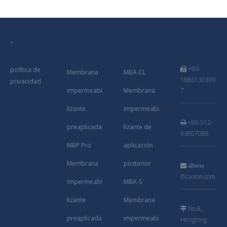
+86-
política de

Membrana
MBA-CL
1886130399
privacidad
impermeabi
Membrana
7
lizante
impermeabi
+86-512-

preaplicada
lizante de
63807088
MBP Pro
aplicación
Membrana
posterior

alberto
@canlon.com
impermeabi
MBA-S
lizante
Membrana
No.8,

preaplicada
impermeabi
Hengtong