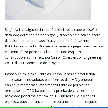
Según la investigación in situ,
Canlón
llevó a cabo el diseño
detallado del techo de hormigón y el techo de placa de acero
de color de manera específica, y determinó el 1,2 mm
Poliéster Reforzado
TPO mecánico
mentira
pegado
esquema y
el 0.8mm
forro polar
TPO lleno
adherido
esquema
para la
construcción. Su filial Suzhou
Canlón
Construction Engineering
Co., Ltd. es responsable del proyecto.
Basado en múltiples ventajas, como líneas de producción
importadas, innovadoras plataformas de I + D y pruebas,
Canlón
La membrana impermeabilizante de poliolefina
termoplástica TPO ha pasado la prueba de envejecimiento
acelerado por clima artificial de 10,000 horas, y la vida útil
expuesta puede alcanzar más de 25 años. Con un conjunto
completo de equipos de construcción y materiales auxiliares,