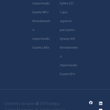
impermeabi
Kyflex 321
lizante MPU
Capa
Revestimient
superior
o
para pisos
impermeabi
Kysuny 441
lizante Likfix
Revestimient
o
impermeabi
lizante EPU
Derechos de autor
2019 Jiangsu

Canlon Materiales de construcción Co.,