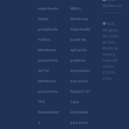
@canlon.com
impermeabi
MBA-S
lizante
Membrana
No.8,

preaplicada
impermeabi
Hengtong
Rd, ciudad
Forfens
lizante de
de Qidu,
distrito de
Membrana
aplicación
Wujiang,
para techos
posterior
ciudad de
Suzhou,
de PVC
Imprimador
215234,
China
Membrana
para pisos
para techos
Kyseal E-121
TPO
Capa
Revestimient
intermedia
o
para pisos