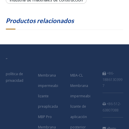
Productos relacionados
+86-
política de

Membrana
MBA-CL
1886130399
privacidad
impermeabi
Membrana
7
lizante
impermeabi
+86-512-

preaplicada
lizante de
63807088
MBP Pro
aplicación
Membrana
posterior

alberto