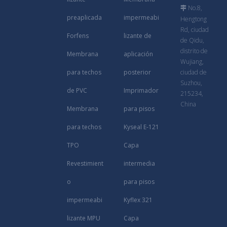
No.8,

preaplicada
impermeabi
Hengtong
Rd, ciudad
Forfens
lizante de
de Qidu,
distrito de
Membrana
aplicación
Wujiang,
para techos
posterior
ciudad de
Suzhou,
de PVC
Imprimador
215234,
China
Membrana
para pisos
para techos
Kyseal E-121
TPO
Capa
Revestimient
intermedia
o
para pisos
impermeabi
Kyflex 321
lizante MPU
Capa