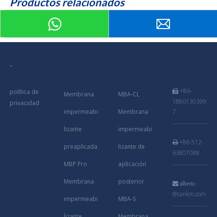
Productos relacionados
+86-
política de

Membrana
MBA-CL
1886130399
privacidad
impermeabi
Membrana
7
lizante
impermeabi
+86-512-

preaplicada
lizante de
63807088
MBP Pro
aplicación
Membrana
posterior

alberto
@canlon.com
impermeabi
MBA-S
lizante
Membrana