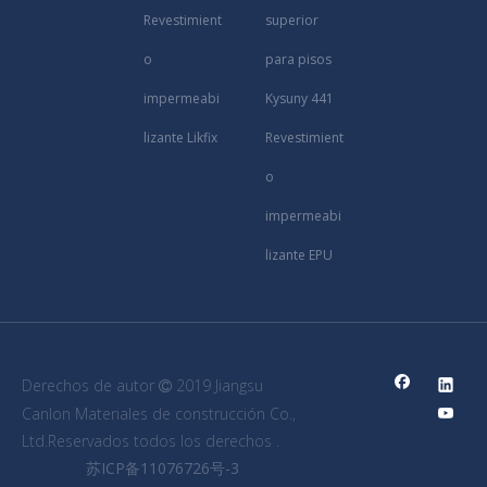
Revestimient
superior
o
para pisos
impermeabi
Kysuny 441
lizante Likfix
Revestimient
o
impermeabi
lizante EPU
Derechos de autor
2019 Jiangsu

Canlon Materiales de construcción Co.,
Ltd.Reservados todos los derechos .
苏ICP备11076726号-3