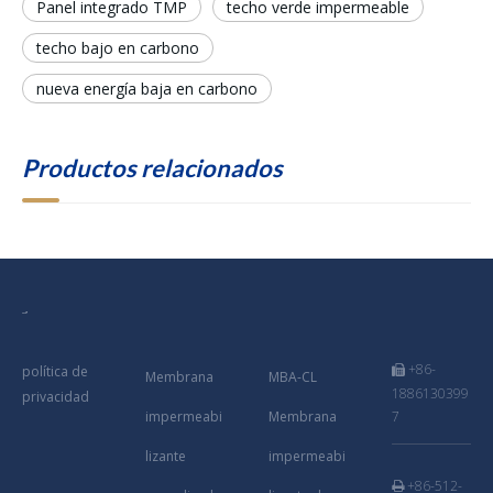
Panel integrado TMP
techo verde impermeable
techo bajo en carbono
nueva energía baja en carbono
Productos relacionados
+86-
política de

Membrana
MBA-CL
1886130399
privacidad
impermeabi
Membrana
7
lizante
impermeabi
+86-512-
