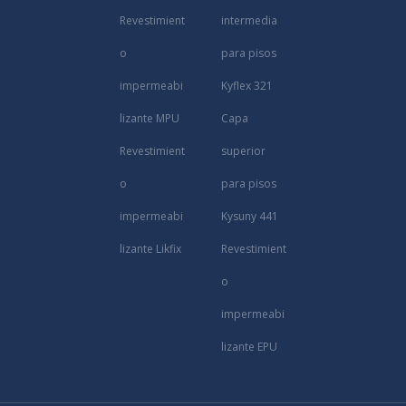
Revestimient
intermedia
o
para pisos
impermeabi
Kyflex 321
lizante MPU
Capa
Revestimient
superior
o
para pisos
impermeabi
Kysuny 441
lizante Likfix
Revestimient
o
impermeabi
lizante EPU