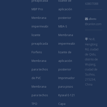
preaplicada
lizante de
63807088
MBP Pro
aplicación
Membrana
posterior

alberto
@canlon.com
impermeabi
MBA-S
lizante
Membrana
No.8,

preaplicada
impermeabi
Hengtong
Rd, ciudad
Forfens
lizante de
de Qidu,
distrito de
Membrana
aplicación
Wujiang,
para techos
posterior
ciudad de
Suzhou,
de PVC
Imprimador
215234,
China
Membrana
para pisos
para techos
Kyseal E-121
TPO
Capa