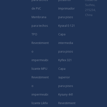
Suzhou,
de PVC
Imprimador
215234,
China
Membrana
para pisos
para techos
Kyseal E-121
TPO
Capa
Revestimient
intermedia
o
para pisos
impermeabi
Kyflex 321
lizante MPU
Capa
Revestimient
superior
o
para pisos
impermeabi
Kysuny 441
lizante Likfix
Revestimient