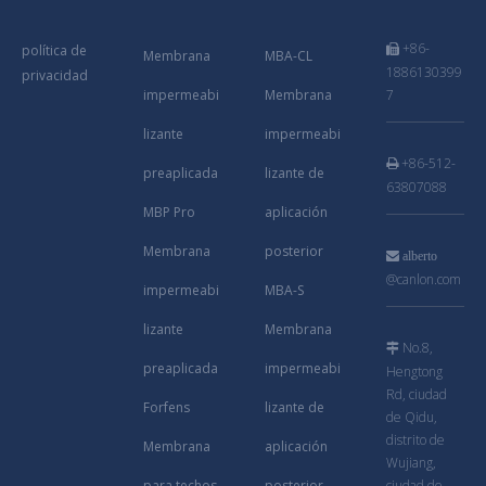
+86-
política de

Membrana
MBA-CL
1886130399
privacidad
impermeabi
Membrana
7
lizante
impermeabi
+86-512-

preaplicada
lizante de
63807088
MBP Pro
aplicación
Membrana
posterior

alberto
@canlon.com
impermeabi
MBA-S
lizante
Membrana
No.8,

preaplicada
impermeabi
Hengtong
Rd, ciudad
Forfens
lizante de
de Qidu,
distrito de
Membrana
aplicación
Wujiang,
para techos
posterior
ciudad de